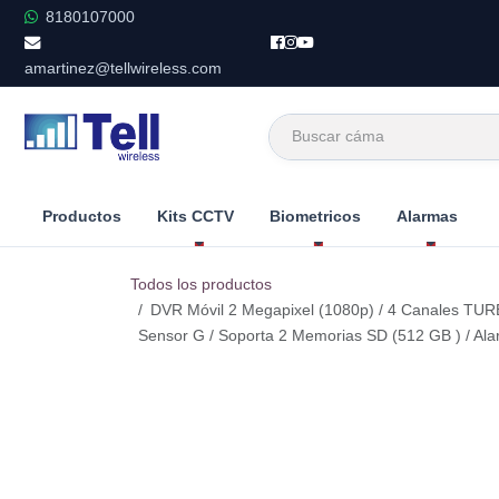
Ir al contenido
8180107000
amartinez@tellwireless.com
Productos
Kits CCTV
Biometricos
Alarmas
Todos los productos
DVR Móvil 2 Megapixel (1080p) / 4 Canales TURB
Sensor G / Soporta 2 Memorias SD (512 GB ) / Ala