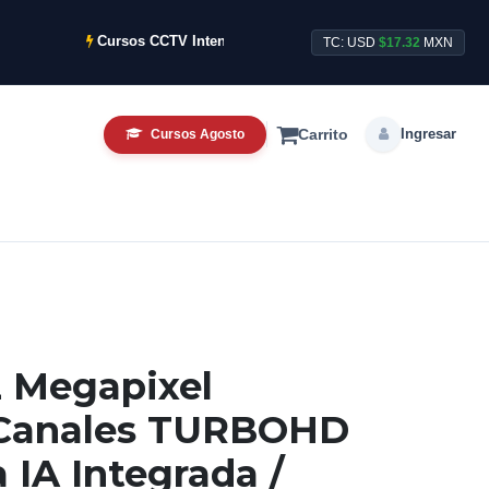
Cursos CCTV Intensivos de Agosto ya disponibles.
TC: USD
$17.32
MXN
Ingresar
Cursos Agosto
Carrito
2 Megapixel
4 Canales TURBOHD
 IA Integrada /