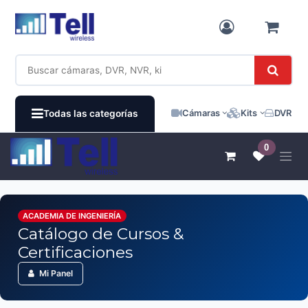
Ir al contenido
Cámaras
Kits
DVR / N
Todas las categorías
0
ACADEMIA DE INGENIERÍA
Catálogo de Cursos &
Certificaciones
Mi Panel