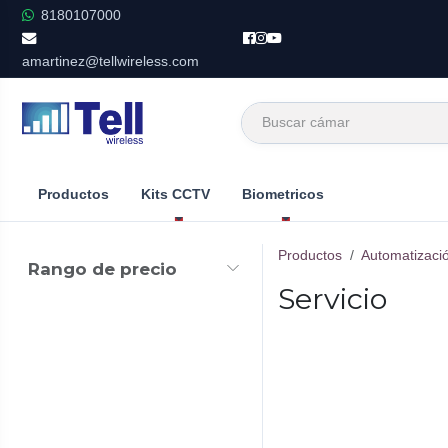
Ir al contenido
8180107000
amartinez@tellwireless.com
Productos
Kits CCTV
Biometricos
Productos
Automatizació
Rango de precio
Servicio