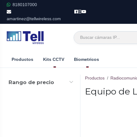
Ir al contenido
8180107000
amartinez@tellwireless.com
Productos
Kits CCTV
Biometricos
Productos
Radiocomuni
Rango de precio
Equipo de L