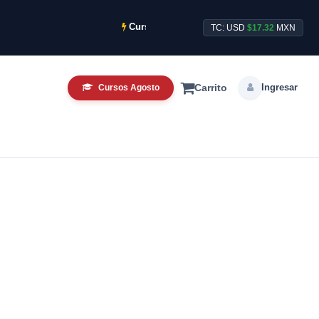
Cursos CCTV Intensivos de Agosto ya disponibl
TC: USD
$17.32
MXN
Ingresar
Cursos Agosto
Carrito