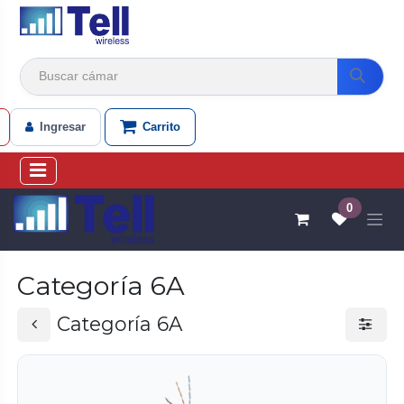
Ir al contenido
Ingresar
Carrito
0
Categoría 6A
Categoría 6A