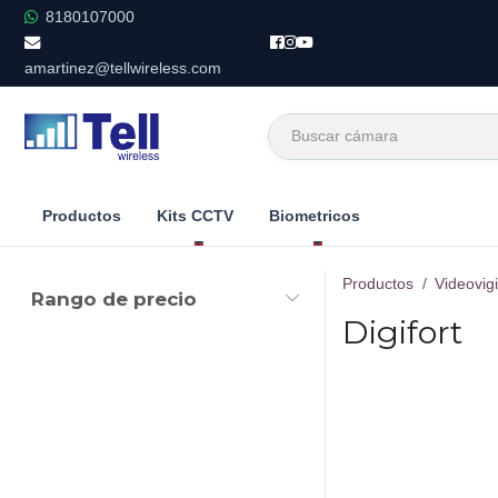
Ir al contenido
8180107000
amartinez@tellwireless.com
Productos
Kits CCTV
Biometricos
Productos
Videovigi
Rango de precio
Digifort