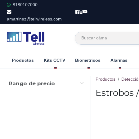
Ir al contenido
8180107000
amartinez@tellwireless.com
Productos
Kits CCTV
Biometricos
Alarmas
Productos
Detecció
Rango de precio
Estrobos 