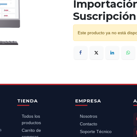
Importación
Suscripción
Este producto ya no está dispo
TIENDA
EMPRESA
A
Todos los
Nosotros
productos
Contacto
s
Carrito de
Soporte Técnico
compras