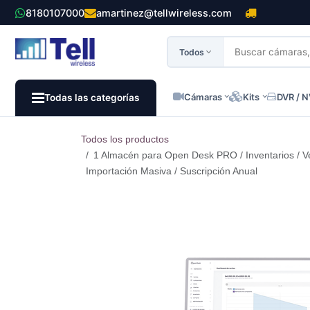
Ir al contenido
8180107000
amartinez@tellwireless.com
Todos
Cámaras
Kits
DVR / 
Todas las categorías
Todos los productos
1 Almacén para Open Desk PRO / Inventarios / Ven
Importación Masiva / Suscripción Anual