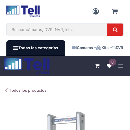
Ir al contenido
Cámaras
Kits
DVR / N
Todas las categorías
0
Todos los productos