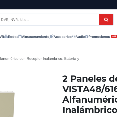
NVR
Redes
Almacenamiento
Accesorios
Audio
Promociones
HOT
anumérico con Receptor Inalámbrico, Batería y
2 Paneles d
VISTA48/61
Alfanuméri
Inalámbrico