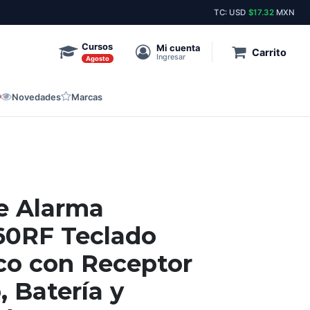
Envíos el mismo día a toda la república.
Stock pe
TC: USD
$17.32
MXN
Cursos
Mi cuenta
Carrito
Ingresar
Agosto
Novedades
Marcas
e Alarma
60RF Teclado
co con Receptor
, Batería y