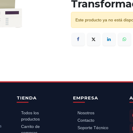
Transforma
Este producto ya no está dispo
TIENDA
EMPRESA
A
Todos los
Nosotros
productos
Contacto
s
Carrito de
Soporte Técnico
compras