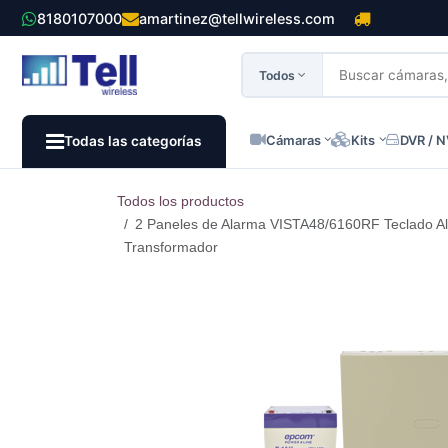
Ir al contenido
8180107000
amartinez@tellwireless.com
Todos
Cámaras
Kits
DVR / 
Todas las categorías
Todos los productos
2 Paneles de Alarma VISTA48/6160RF Teclado Alf
Transformador