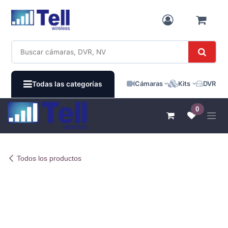
Ir al contenido
Cámaras
Kits
DVR / N
Todas las categorías
0
Todos los productos