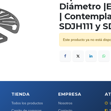
Diámetro |
| Contempl
SDJH111 y 
Este producto ya no está dispo
TIENDA
EMPRESA
AT
Todos los productos
Nosotros
Carrito de compras
Contacto
S