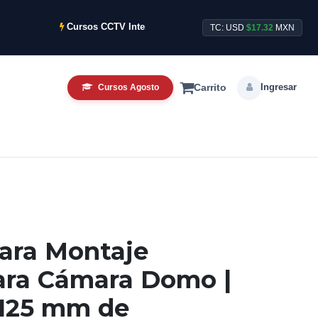
Cursos CCTV Intensivos de Agosto ya disponibles.
TC: USD
$17.32
MXN
Ingresar
Cursos Agosto
Carrito
ara Montaje
para Cámara Domo |
 125 mm de