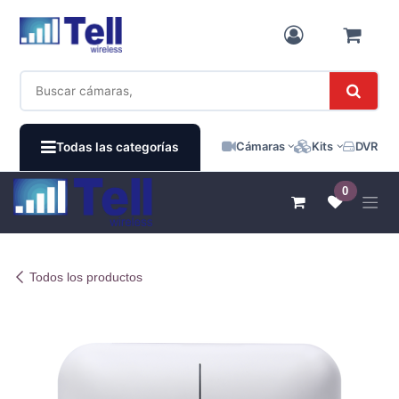
Ir al contenido
Cámaras
Kits
DVR / N
Todas las categorías
0
Todos los productos