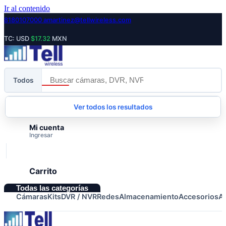
Ir al contenido
8180107000
amartinez@tellwireless.com
TC: USD
$17.32
MXN
Todos
Cursos
Ver todos los resultados
Agosto
Mi cuenta
Ingresar
Carrito
Todas las categorías
Cámaras
Kits
DVR / NVR
Redes
Almacenamiento
Accesorios
A