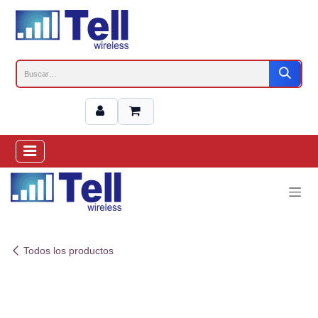
Ir al contenido
Todos los productos