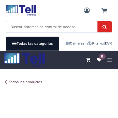
Ir al contenido
Cámaras
Kits
DVR / N
Todas las categorías
0
Todos los productos