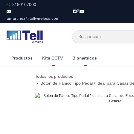
Ir al contenido
8180107000
amartinez@tellwireless.com
Productos
Kits CCTV
Biometricos
Todos los productos
Botón de Pánico Tipo Pedal / Ideal para Casas 