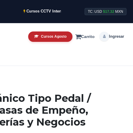
Cursos CCTV Intensivos de Agosto ya disponibles.
TC: USD
$17.32
MXN
Ingresar
Cursos Agosto
Carrito
nico Tipo Pedal /
Casas de Empeño,
erías y Negocios