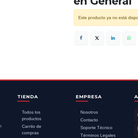
en General
Este producto ya no está dispo
TIENDA
EMPRESA
A
Todos los
Nosotros
productos
Contacto
s
Carrito de
Soporte Técnico
compras
Términos Legales