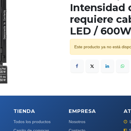
Intensidad 
requiere ca
LED / 600W
Este producto ya no está dispo
TIENDA
EMPRESA
AT
Todos los productos
Nosotros
Carrito de compras
Contacto
S