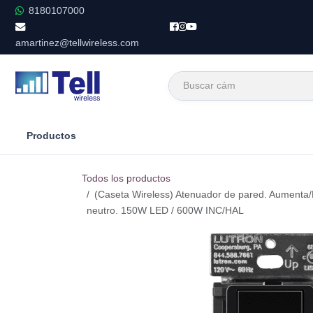
Ir al contenido
8180107000
amartinez@tellwireless.com
Productos
Todos los productos
(Caseta Wireless) Atenuador de pared. Aumenta/D
neutro. 150W LED / 600W INC/HAL