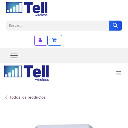
Ir al contenido
Todos los productos