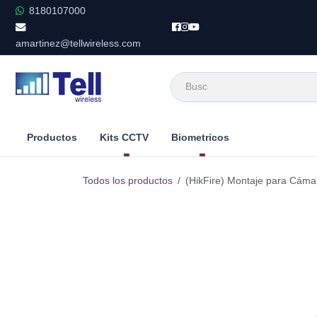
Ir al contenido
8180107000
amartinez@tellwireless.com
Productos
Kits CCTV
Biometricos
Todos los productos
(HikFire) Montaje para Cáma