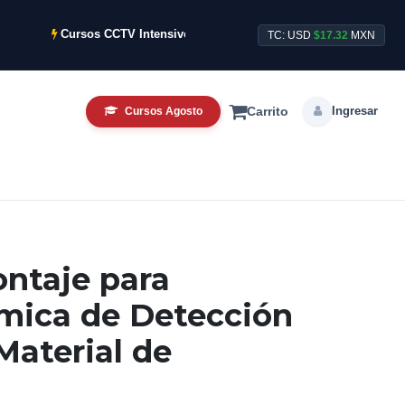
Cursos CCTV Intensivos de Agosto ya disponibles.
Sto
TC: USD
$17.32
MXN
Ingresar
Cursos Agosto
Carrito
ontaje para
mica de Detección
Material de