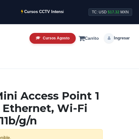
Cursos CCTV Intensivos de Agosto ya disponibles.
S
TC: USD
$17.32
MXN
Ingresar
Cursos Agosto
Carrito
Mini Access Point 1
 Ethernet, Wi-Fi
11b/g/n
nible.