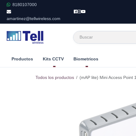
Ir al contenido
8180107000
amartinez@tellwireless.com
Productos
Kits CCTV
Biometricos
Todos los productos
(mAP lite) Mini Access Point