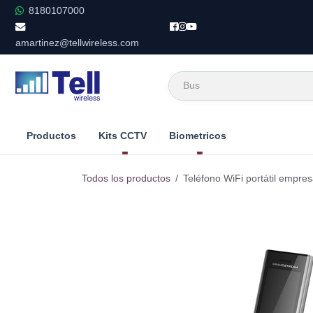
Ir al contenido
8180107000
amartinez@tellwireless.com
Productos
Kits CCTV
Biometricos
Todos los productos
Teléfono WiFi portátil empresa