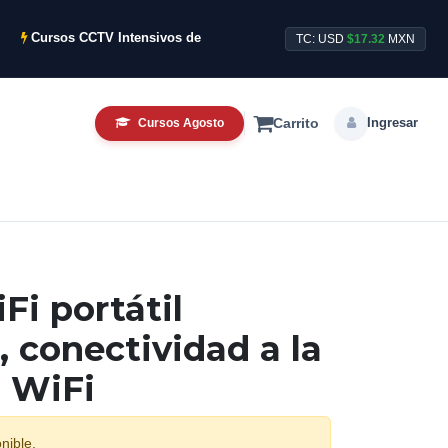
Cursos CCTV Intensivos de Agosto ya disponibles.
Stock pe
TC: USD
$17.32
MXN
Ingresar
Cursos Agosto
Carrito
Fi portátil
, conectividad a la
a WiFi
nible.