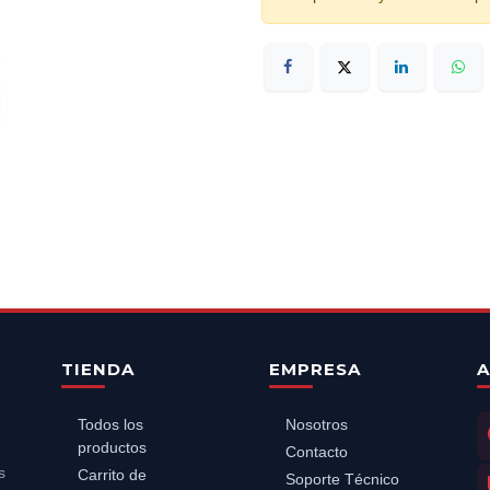
TIENDA
EMPRESA
A
Todos los
Nosotros
productos
Contacto
s
Carrito de
Soporte Técnico