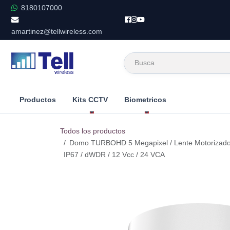
Ir al contenido
8180107000
amartinez@tellwireless.com
Productos
Kits CCTV
Biometricos
Todos los productos
Domo TURBOHD 5 Megapixel / Lente Motorizado 2
IP67 / dWDR / 12 Vcc / 24 VCA