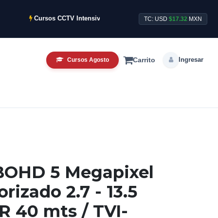
Cursos CCTV Intensivos de Agosto ya disponibles.
Sto
TC: USD
$17.32
MXN
Ingresar
Cursos Agosto
Carrito
OHD 5 Megapixel
rizado 2.7 - 13.5
R 40 mts / TVI-