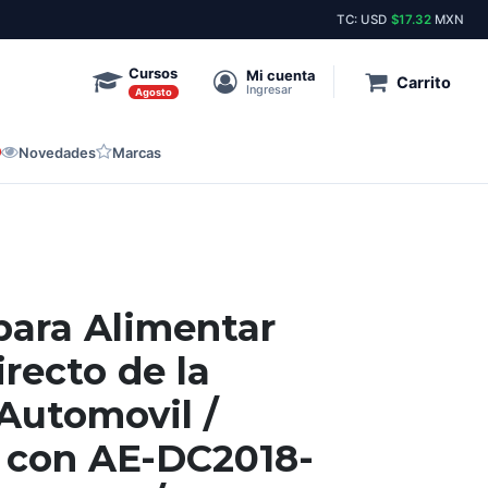
Envíos el mismo día a toda la república.
Stock 
TC: USD
$17.32
MXN
Cursos
Mi cuenta
Carrito
Ingresar
Agosto
Novedades
Marcas
para Alimentar
recto de la
 Automovil /
 con AE-DC2018-