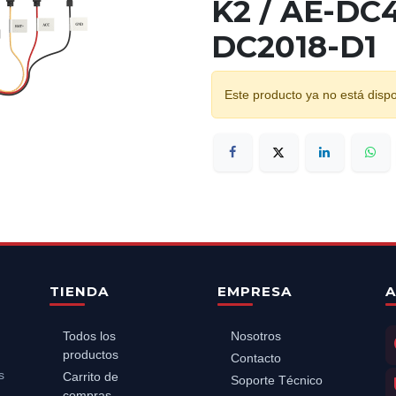
K2 / AE-DC4
DC2018-D1
Este producto ya no está dispo
TIENDA
EMPRESA
A
Todos los
Nosotros
productos
Contacto
s
Carrito de
Soporte Técnico
compras