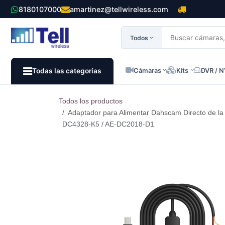
Ir al contenido
8180107000
amartinez@tellwireless.com
Todos
Cámaras
Kits
DVR / 
Todas las categorías
Todos los productos
Adaptador para Alimentar Dahscam Directo de la
DC4328-K5 / AE-DC2018-D1